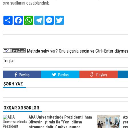
sıra suallarını cavablandırıb.
Share
Facebook
WhatsApp
Telegram
Messenger
Twitter
Mətndə səhv var? Onu siçanla seçin və Ctrl+Enter düyməsi
Teqlər:
Paylaş
Paylaş
Paylaş
ŞƏRH YAZ
OXŞAR XƏBƏRLƏR
ADA Universitetində Prezident İlham
Az
Əliyevin iştirakı ilə "Yeni dünya
yer
nizamına doğru" mövzusunda
ve