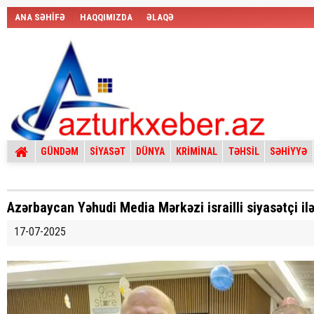
ANA SƏHİFƏ
HAQQIMIZDA
ƏLAQƏ
GÜNDƏM
SİYASƏT
DÜNYA
KRİMİNAL
TƏHSİL
SƏHİYYƏ
Azərbaycan Yəhudi Media Mərkəzi israilli siyasətçi il
17-07-2025