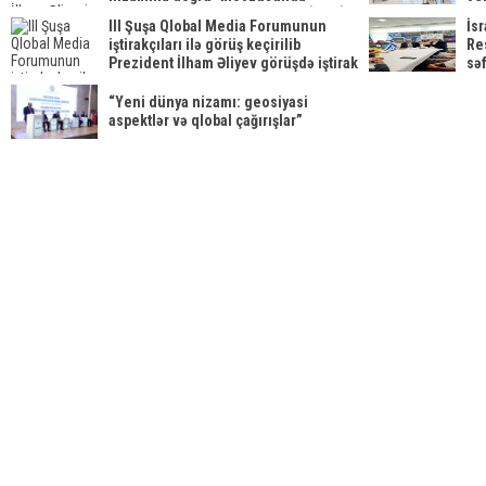
beynəlxalq forum keçirilib YENİLƏNİB
III Şuşa Qlobal Media Forumunun
İsr
iştirakçıları ilə görüş keçirilib
Re
Prezident İlham Əliyev görüşdə iştirak
səf
edib
Az
rəh
“Yeni dünya nizamı: geosiyasi
aspektlər və qlobal çağırışlar”