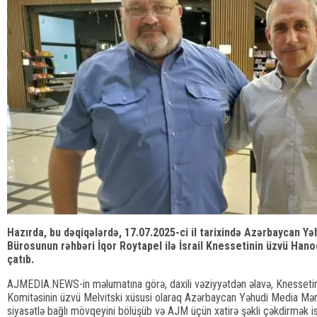
Hazırda, bu dəqiqələrdə, 17.07.2025-ci il tarixində Azərbaycan Yə
Bürosunun rəhbəri İqor Roytapel ilə İsrail Knessetinin üzvü Han
çatıb.
AJMEDIA.NEWS-in məlumatına görə, daxili vəziyyətdən əlavə, Knessetin 
Komitəsinin üzvü Melvitski xüsusi olaraq Azərbaycan Yəhudi Media Mərk
siyasətlə bağlı mövqeyini bölüşüb və AJM üçün xatirə şəkli çəkdirmək ist