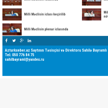
Mi
Milli Məclisin iclası keçirilib
növ
Milli Məclisin plenar iclasında
Azturkxeber.az Saytının Təsisçisi və Direktoru Sahilə Bayramlı
Tel: 050 776 84 75
sahilbayraml@yandex.ru