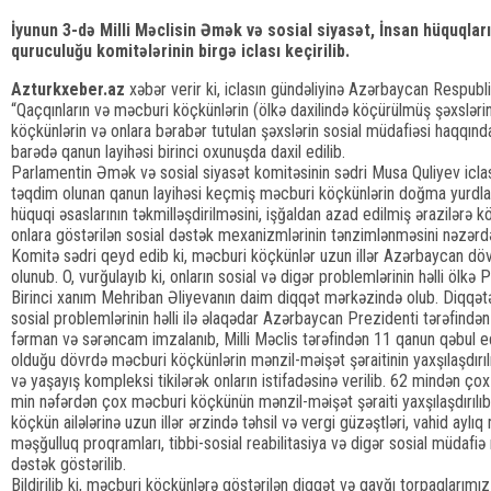
İyunun 3-də Milli Məclisin Əmək və sosial siyasət, İnsan hüquqları
quruculuğu komitələrinin birgə iclası keçirilib.
Azturkxeber.az
xəbər verir ki, iclasın gündəliyinə Azərbaycan Respubl
“Qaçqınların və məcburi köçkünlərin (ölkə daxilində köçürülmüş şəxsləri
köçkünlərin və onlara bərabər tutulan şəxslərin sosial müdafiəsi haqqında
barədə qanun layihəsi birinci oxunuşda daxil edilib.
Parlamentin Əmək və sosial siyasət komitəsinin sədri Musa Quliyev iclas
təqdim olunan qanun layihəsi keçmiş məcburi köçkünlərin doğma yurdla
hüquqi əsaslarının təkmilləşdirilməsini, işğaldan azad edilmiş ərazilərə 
onlara göstərilən sosial dəstək mexanizmlərinin tənzimlənməsini nəzərdə
Komitə sədri qeyd edib ki, məcburi köçkünlər uzun illər Azərbaycan dövlə
olunub. O, vurğulayıb ki, onların sosial və digər problemlərinin həlli ölkə
Birinci xanım Mehriban Əliyevanın daim diqqət mərkəzində olub. Diqqətə 
sosial problemlərinin həlli ilə əlaqədar Azərbaycan Prezidenti tərəfində
fərman və sərəncam imzalanıb, Milli Məclis tərəfindən 11 qanun qəbul edi
olduğu dövrdə məcburi köçkünlərin mənzil-məişət şəraitinin yaxşılaşdır
və yaşayış kompleksi tikilərək onların istifadəsinə verilib. 62 mindən ço
min nəfərdən çox məcburi köçkünün mənzil-məişət şəraiti yaxşılaşdırılı
köçkün ailələrinə uzun illər ərzində təhsil və vergi güzəştləri, vahid aylıq
məşğulluq proqramları, tibbi-sosial reabilitasiya və digər sosial müdaf
dəstək göstərilib.
Bildirilib ki, məcburi köçkünlərə göstərilən diqqət və qayğı torpaqlarımı