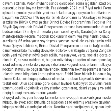
davam etdirilib. Vətən müharibəsində qələbədən sonra işğaldan azad ol
quruculuq işləri həyata keçirilib. Prezidentin 2021-ci il 7 iyul tarixli Fə
iqtisadi rayonları yaradılıb, yeni mərhələdə qarşıya qoyulan hədəflərin re
başçımızın 2022-ci il 16 noyabr tarixli Sərəncamı ilə “Azərbaycan Respu
ərazilərinə Böyük Qayıdışa dair Birinci Dövlət Proqramı”nın Tədbirlər Pla
Böyük Qayıdışa dair Dövlət Proqramının icrasına başlanmasından ötən d
büdcəsindən 28 milyard manata yaxın vəsait ayrılıb, Qarabağda və Şər
məntəqəsində keçmiş məcburi köçkünlərin daimi yaşayışı təmin olunub.
ərazilərdə 85 minə yaxın soydaşımız yaşayır, təhsil alır və işlə təmin edili
Musa Quliyev bildirib ki, Birinci Dövlət Proqramının icrası ilə bağlı möh
qanunvericilikdə müvafiq dəyişiklik edilərək Qarabağda və Şərqi Zəngəz
üçün yeni müavinət növü təsis edilib, məzuniyyət, vergi, sosial sığorta 
olunub. O, nəzərə çatdırıb ki, bu gün müzakirəyə təqdim olunan qanun la
azad edilmiş ərazilərdə yaşayış sahələrinə köçürülməsi, onların mülkiy
köçkün statusu ilə bağlı qanunvericilik aktlarının təkmilləşdirilməsi məqsə
İclasda İnsan hüquqları komitəsinin sədri Zahid Oruc bildirib ki, qanun l
olunan Qələbənin hüquqi nəticəsi olmaqla, məcburi köçkünlük dövründən
təsbit edir. Onun sözlərinə görə, qanun layihəsi Qalibiyyət dövrünün real
uzunmüddətli köçkünlük vəziyyətindən çıxarılaraq, daimi yaşayış və sabit
dəqiq hüquqi mexanizmlərini yaradır.
O, qeyd edib ki, yeni hüquqi tənzimləmə müvəqqəti məskunlaşma model
hüququ ilə əvəz edir, bununla da işğaldan azad edilmiş ərazilərə qayıda
hüquqlu sahibi vətəndaşlar olurlar. Komitə sədri vurğulayıb ki, qanun la