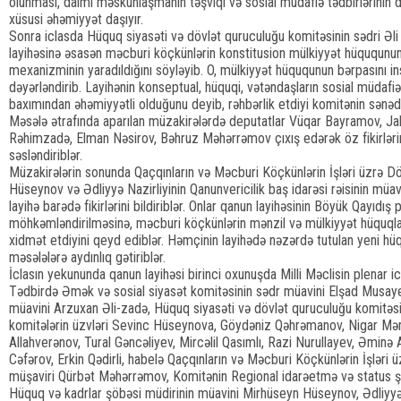
olunması, daimi məskunlaşmanın təşviqi və sosial müdafiə tədbirlərinin 
xüsusi əhəmiyyət daşıyır.
Sonra iclasda Hüquq siyasəti və dövlət quruculuğu komitəsinin sədri Əli
layihəsinə əsasən məcburi köçkünlərin konstitusion mülkiyyət hüququnu
mexanizminin yaradıldığını söyləyib. O, mülkiyyət hüququnun bərpasını in
dəyərləndirib. Layihənin konseptual, hüquqi, vətəndaşların sosial müdafiə
baxımından əhəmiyyətli olduğunu deyib, rəhbərlik etdiyi komitənin sənədi 
Məsələ ətrafında aparılan müzakirələrdə deputatlar Vüqar Bayramov, Jal
Rəhimzadə, Elman Nəsirov, Bəhruz Məhərrəmov çıxış edərək öz fikirlərini,
səsləndiriblər.
Müzakirələrin sonunda Qaçqınların və Məcburi Köçkünlərin İşləri üzrə D
Hüseynov və Ədliyyə Nazirliyinin Qanunvericilik baş idarəsi rəisinin müavi
layihə barədə fikirlərini bildiriblər. Onlar qanun layihəsinin Böyük Qayıdış
möhkəmləndirilməsinə, məcburi köçkünlərin mənzil və mülkiyyət hüquqla
xidmət etdiyini qeyd ediblər. Həmçinin layihədə nəzərdə tutulan yeni hüq
məsələlərə aydınlıq gətiriblər.
İclasın yekununda qanun layihəsi birinci oxunuşda Milli Məclisin plenar ic
Tədbirdə Əmək və sosial siyasət komitəsinin sədr müavini Elşad Musayev
müavini Arzuxan Əli-zadə, Hüquq siyasəti və dövlət quruculuğu komitəs
komitələrin üzvləri Sevinc Hüseynova, Göydəniz Qəhrəmanov, Nigar 
Allahverənov, Tural Gəncəliyev, Mircəlil Qasımlı, Razi Nurullayev, Əm
Cəfərov, Erkin Qədirli, habelə Qaçqınların və Məcburi Köçkünlərin İşləri 
müşaviri Qürbət Məhərrəmov, Komitənin Regional idarəetmə və status 
Hüquq və kadrlar şöbəsi müdirinin müavini Mirhüseyn Hüseynov, Ədliyyə 