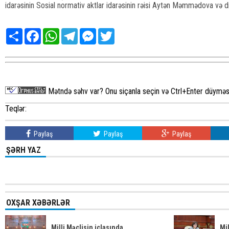
idarəsinin Sosial normativ aktlar idarəsinin rəisi Aytən Məmmədova və dig
Share
Facebook
WhatsApp
Telegram
Messenger
Twitter
Mətndə səhv var? Onu siçanla seçin və Ctrl+Enter düyməsi
Teqlər:
Paylaş
Paylaş
Paylaş
ŞƏRH YAZ
OXŞAR XƏBƏRLƏR
Milli Məclisin iclasında
Mil