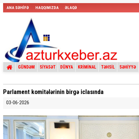
ANA SƏHİFƏ
HAQQIMIZDA
ƏLAQƏ
GÜNDƏM
SİYASƏT
DÜNYA
KRİMİNAL
TƏHSİL
SƏHİYYƏ
Parlament komitələrinin birgə iclasında
03-06-2026