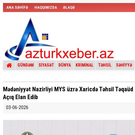
ANA SƏHİFƏ
HAQQIMIZDA
ƏLAQƏ
GÜNDƏM
SİYASƏT
DÜNYA
KRİMİNAL
TƏHSİL
SƏHİYYƏ
Mədəniyyət Nazirliyi MYS üzrə Xaricdə Təhsil Təqaüd
Açıq Elan Edib
03-06-2026