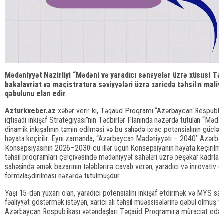
Mədəniyyət Nazirliyi “Mədəni və yaradıcı sənayelər üzrə xüsusi 
bakalavriat və magistratura səviyyələri üzrə xaricdə təhsilin maliy
qəbulunu elan edir.
Azturkxeber.az
xəbər verir ki, Təqaüd Proqramı “Azərbaycan Respubli
iqtisadi inkişaf Strategiyası”nın Tədbirlər Planında nəzərdə tutulan “Mə
dinamik inkişafının təmin edilməsi və bu sahədə ixrac potensialının güclən
həyata keçirilir. Eyni zamanda, “Azərbaycan Mədəniyyəti – 2040” Azər
Konsepsiyasının 2026–2030-cu illər üçün Konsepsiyanın həyata keçirilm
təhsil proqramları çərçivəsində mədəniyyət sahələri üzrə peşəkar kadrla
sahəsində əmək bazarının tələblərinə cavab verən, yaradıcı və innovativ
formalaşdırılması nəzərdə tutulmuşdur.
Yaşı 15-dən yuxarı olan, yaradıcı potensialını inkişaf etdirmək və MYS sa
fəaliyyət göstərmək istəyən, xarici ali təhsil müəssisələrinə qəbul olmuş 
Azərbaycan Respublikası vətəndaşları Təqaüd Proqramına müraciət edə 