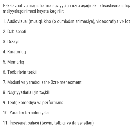
Bakalavriat və magistratura səviyyələri üzrə aşağıdakı ixtisaslaşma istiq
maliyyələşdirilməsi həyata keçirilir:
1. Audiovizual (musiqi, kino (o cümlədən animasiya), videoqrafiya və fo
2. Dəb sənəti
3. Dizayn
4. Kuratorluq
5. Memarlıq
6. Tədbirlərin təşkili
7. Mədəni və yaradıcı sahə üzrə menecment
8. Nəşriyyatlarla işin təşkili
9. Teatr, komediya və performans
10. Yaradıcı texnologiyalar
11. İncəsənət sahəsi (təsviri, tətbiqi və ifa sənətləri)