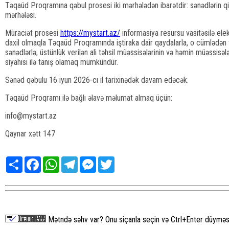
Təqaüd Proqramına qəbul prosesi iki mərhələdən ibarətdir: sənədlərin q
mərhələsi.
Müraciət prosesi
https://mystart.az/
informasiya resursu vasitəsilə elek
daxil olmaqla Təqaüd Proqramında iştiraka dair qaydalarla, o cümlədən
sənədlərlə, üstünlük verilən ali təhsil müəssisələrinin və həmin müəssisəl
siyahısı ilə tanış olamaq mümkündür.
Sənəd qəbulu 16 iyun 2026-cı il tarixinədək davam edəcək.
Təqaüd Proqramı ilə bağlı əlavə məlumat almaq üçün:
info@mystart.az
Qaynar xətt 147
Share
Facebook
WhatsApp
Telegram
Messenger
Twitter
Mətndə səhv var? Onu siçanla seçin və Ctrl+Enter düyməsi