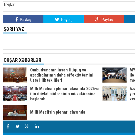
Teqlər:
Paylaş
Paylaş
Paylaş
ŞƏRH YAZ
OXŞAR XƏBƏRLƏR
Ombudsmanın İnsan Hüquq və
MY
azadlıqlarının daha effektiv təmini
il
üzrə illik təklifləri
mə
Milli Məclisin plenar iclasında 2025-ci
Az
ilin dövlət büdcəsinin müzakirəsinə
yer
başlanıb
ve
Milli Məclisin plenar iclasında