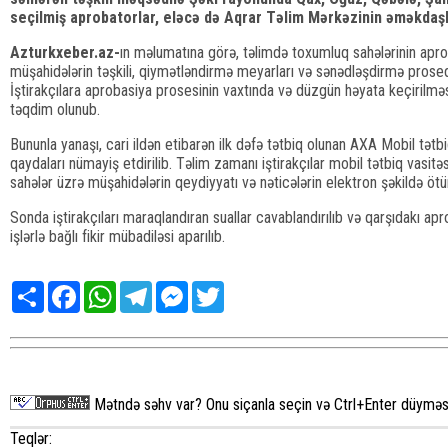
seçilmiş aprobatorlar, eləcə də Aqrar Təlim Mərkəzinin əməkdaşla
Azturkxeber.az-
ın məlumatına görə, təlimdə toxumluq sahələrinin aprob
müşahidələrin təşkili, qiymətləndirmə meyarları və sənədləşdirmə prosedu
İştirakçılara aprobasiya prosesinin vaxtında və düzgün həyata keçirilməsi
təqdim olunub.
Bununla yanaşı, cari ildən etibarən ilk dəfə tətbiq olunan AXA Mobil tətbiq
qaydaları nümayiş etdirilib. Təlim zamanı iştirakçılar mobil tətbiq vasitə
sahələr üzrə müşahidələrin qeydiyyatı və nəticələrin elektron şəkildə ötür
Sonda iştirakçıları maraqlandıran suallar cavablandırılıb və qarşıdakı
işlərlə bağlı fikir mübadiləsi aparılıb.
Share
Facebook
WhatsApp
Telegram
Messenger
Twitter
Mətndə səhv var? Onu siçanla seçin və Ctrl+Enter düyməsi
Teqlər: