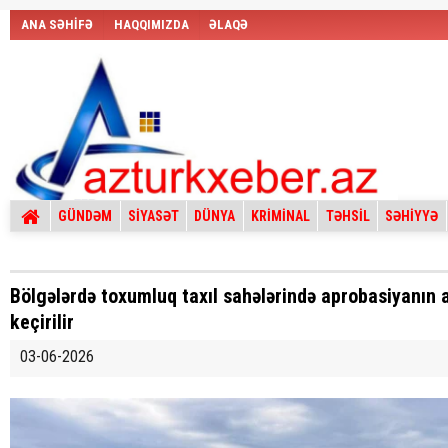
ANA SƏHİFƏ
HAQQIMIZDA
ƏLAQƏ
GÜNDƏM
SİYASƏT
DÜNYA
KRİMİNAL
TƏHSİL
SƏHİYYƏ
Bölgələrdə toxumluq taxıl sahələrində aprobasiyanın a
keçirilir
03-06-2026