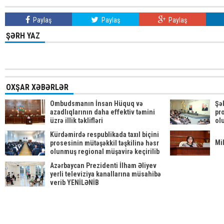
Paylaş
Paylaş
Paylaş
ŞƏRH YAZ
OXŞAR XƏBƏRLƏR
Ombudsmanın İnsan Hüquq və
Şək
azadlıqlarının daha effektiv təmini
pr
üzrə illik təklifləri
ol
Kürdəmirdə respublikada taxıl biçini
Mil
prosesinin mütəşəkkil təşkilinə həsr
olunmuş regional müşavirə keçirilib
Azərbaycan Prezidenti İlham Əliyev
yerli televiziya kanallarına müsahibə
verib YENİLƏNİB