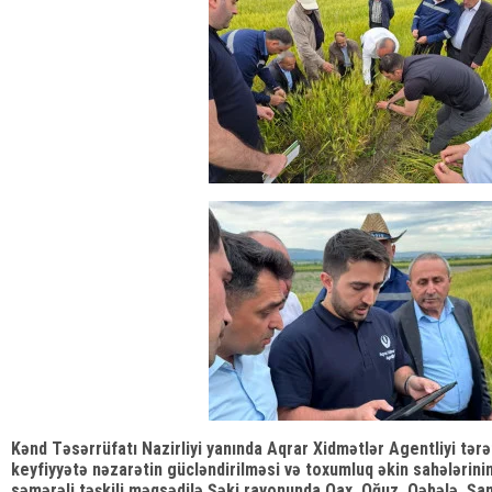
Kənd Təsərrüfatı Nazirliyi yanında Aqrar Xidmətlər Agentliyi tə
keyfiyyətə nəzarətin gücləndirilməsi və toxumluq əkin sahələrinin
səmərəli təşkili məqsədilə Şəki rayonunda Qax, Oğuz, Qəbələ, Şam