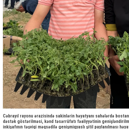
Cəbrayıl rayonu ərazisində sakinlərin həyatyanı sahələrdə bostan 
dəstək göstərilməsi, kənd təsərrüfatı fəaliyyətinin genişləndirilm
inkişafının təşviqi məqsədilə genişmiqyaslı şitil paylanılması həyat