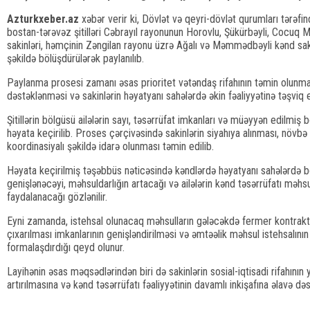
Azturkxeber.az
xəbər verir ki, Dövlət və qeyri-dövlət qurumları tərəfi
bostan-tərəvəz şitilləri Cəbrayıl rayonunun Horovlu, Şükürbəyli, Cocuq Mə
sakinləri, həmçinin Zəngilan rayonu üzrə Ağalı və Məmmədbəyli kənd saki
şəkildə bölüşdürülərək paylanılıb.
Paylanma prosesi zamanı əsas prioritet vətəndaş rifahının təmin olunması,
dəstəklənməsi və sakinlərin həyatyanı sahələrdə əkin fəaliyyətinə təşviq 
Şitillərin bölgüsü ailələrin sayı, təsərrüfat imkanları və müəyyən edilmiş 
həyata keçirilib. Proses çərçivəsində sakinlərin siyahıya alınması, növbə
koordinasiyalı şəkildə idarə olunması təmin edilib.
Həyata keçirilmiş təşəbbüs nəticəsində kəndlərdə həyatyanı sahələrdə bos
genişlənəcəyi, məhsuldarlığın artacağı və ailələrin kənd təsərrüfatı məhs
faydalanacağı gözlənilir.
Eyni zamanda, istehsal olunacaq məhsulların gələcəkdə fermer kontrakt
çıxarılması imkanlarının genişləndirilməsi və əmtəəlik məhsul istehsalın
formalaşdırdığı qeyd olunur.
Layihənin əsas məqsədlərindən biri də sakinlərin sosial-iqtisadi rifahının ya
artırılmasına və kənd təsərrüfatı fəaliyyətinin davamlı inkişafına əlavə d