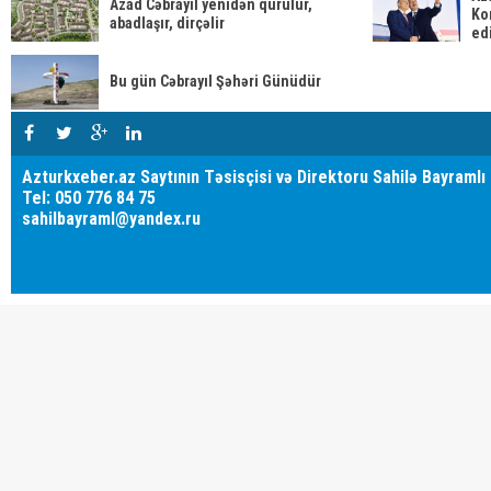
Azad Cəbrayıl yenidən qurulur,
Ko
abadlaşır, dirçəlir
ed
Bu gün Cəbrayıl Şəhəri Günüdür
Azturkxeber.az Saytının Təsisçisi və Direktoru Sahilə Bayramlı
Tel: 050 776 84 75
sahilbayraml@yandex.ru