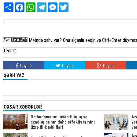
Share
Facebook
WhatsApp
Telegram
Messenger
Twitter
Mətndə səhv var? Onu siçanla seçin və Ctrl+Enter düyməsi
Teqlər:
Paylaş
Paylaş
Paylaş
ŞƏRH YAZ
OXŞAR XƏBƏRLƏR
Ombudsmanın İnsan Hüquq və
Az
azadlıqlarının daha effektiv təmini
yer
üzrə illik təklifləri
ve
Az