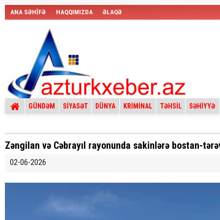
ANA SƏHİFƏ
HAQQIMIZDA
ƏLAQƏ
GÜNDƏM
SİYASƏT
DÜNYA
KRİMİNAL
TƏHSİL
SƏHİYYƏ
Zəngilan və Cəbrayıl rayonunda sakinlərə bostan-tərəvə
02-06-2026