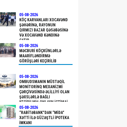
05-08-2026
KÖÇ KARVANLARI XOCAVƏND
ŞƏHƏRINƏ, RAYONUN
QIRMIZI BAZAR QƏSƏBƏSINƏ
VƏ XOCAVƏND KƏNDINƏ
ÇATIB
05-08-2026
MƏCBURI KÖÇKÜNLƏRLƏ
MAARIFLƏNDIRMƏ
GÖRÜŞLƏRI KEÇIRILIB
05-08-2026
OMBUDSMANIN MÜSTƏQIL
MONITORINQ MEXANIZMI
ÇƏRÇIVƏSINDƏ ƏLILLIYI OLAN
ŞƏXSLƏRLƏ BAĞLI
KEÇIRILMIŞ ONLAYN ICTIMAI
SORĞUNUN NƏTICƏLƏRINƏ
05-08-2026
DAIR AÇIQLAMA
“RABITƏBANK”DAN “MİDA”
XƏTTI ILƏ GÜZƏŞTLI IPOTEKA
IMKANI