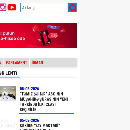
N
PARLAMENT
İDMAN
ƏR LENTİ
05-08-2026
“TƏMIZ ŞƏHƏR” ASC-NIN
MÜŞAHIDƏ ŞURASININ YENI
TƏRKIBDƏ ILK ICLASI
KEÇIRILIB
05-08-2026
ŞƏKIDƏ “YAY MƏKTƏBI”