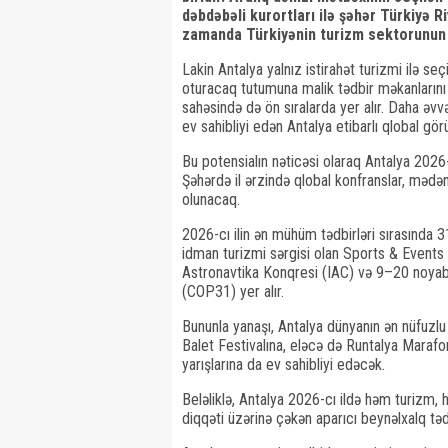
dəbdəbəli kurortları ilə şəhər Türkiyə Ri
zamanda Türkiyənin turizm sektorunun 
Lakin Antalya yalnız istirahət turizmi ilə s
oturacaq tutumuna malik tədbir məkanlarını 
sahəsində də ön sıralarda yer alır. Daha əvv
ev sahibliyi edən Antalya etibarlı qlobal g
Bu potensialın nəticəsi olaraq Antalya 2026-
Şəhərdə il ərzində qlobal konfranslar, mədəniy
olunacaq.
2026-cı ilin ən mühüm tədbirləri sırasında 3
idman turizmi sərgisi olan Sports & Events 
Astronavtika Konqresi (IAC) və 9–20 noyabr 
(COP31) yer alır.
Bununla yanaşı, Antalya dünyanın ən nüfuzl
Balet Festivalına, eləcə də Runtalya Marafo
yarışlarına da ev sahibliyi edəcək.
Beləliklə, Antalya 2026-cı ildə həm turizm
diqqəti üzərinə çəkən aparıcı beynəlxalq təd