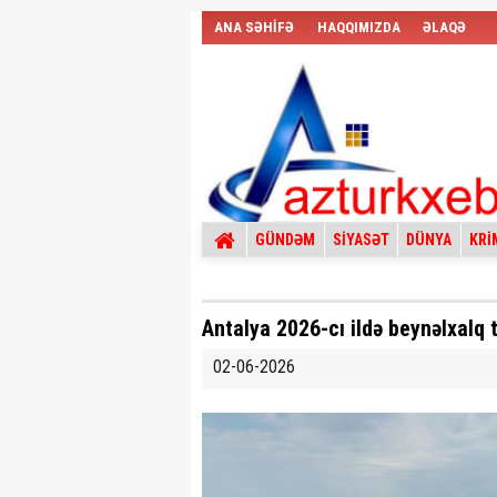
ANA SƏHİFƏ
HAQQIMIZDA
ƏLAQƏ
GÜNDƏM
SİYASƏT
DÜNYA
KRİ
Antalya 2026-cı ildə beynəlxalq 
02-06-2026