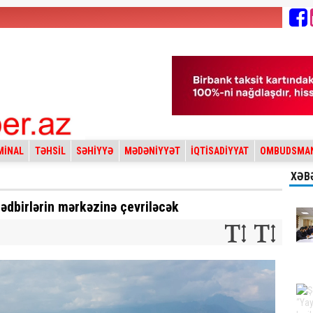
MİNAL
TƏHSİL
SƏHİYYƏ
MƏDƏNİYYƏT
İQTİSADİYYAT
OMBUDSMA
XƏB
tədbirlərin mərkəzinə çevriləcək