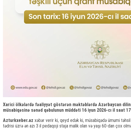
Xarici ölkələrdə fəaliyyət göstərən məktəblərdə Azərbaycan dilini
müsabiqəsinə sənəd qəbulunun müddəti 16 iyun 2026-cı il saat 17:
Azturkxeber.az
xəbər verir ki, qeyd edək ki, müsabiqədə ümumi təhsil
tədrisi üzrə ən azı 3 il pedaqoji staja malik olan və yaşı 60-dan çox olma