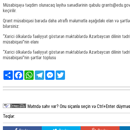
Müsabiqəyə təqdim olunacaq layihə sənədlərinin qəbulu grants@edu.gov.
keçirilir.
Qrant müsabiqəsi barədə daha ətraflı məlumatla aşağıdakı elan və şərtlər 
bilərsiniz:
“Xarici ölkələrdə fəaliyyət göstərən məktəblərdə Azərbaycan dilinin tədris
müsabiqəsi”nin elanı
“Xarici ölkələrdə fəaliyyət göstərən məktəblərdə Azərbaycan dilinin tədris
müsabiqəsi”nin şərtlər toplusu
Share
Facebook
WhatsApp
Telegram
Messenger
Twitter
Mətndə səhv var? Onu siçanla seçin və Ctrl+Enter düyməsi
Teqlər: