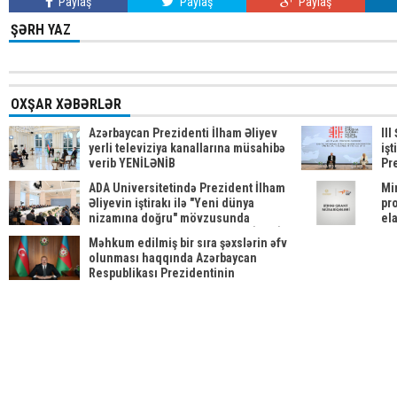
Paylaş
Paylaş
Paylaş
ŞƏRH YAZ
OXŞAR XƏBƏRLƏR
Azərbaycan Prezidenti İlham Əliyev
II
yerli televiziya kanallarına müsahibə
işt
verib YENİLƏNİB
Pr
ed
ADA Universitetində Prezident İlham
Mi
Əliyevin iştirakı ilə "Yeni dünya
pr
nizamına doğru" mövzusunda
el
beynəlxalq forum keçirilib YENİLƏNİB
Məhkum edilmiş bir sıra şəxslərin əfv
olunması haqqında Azərbaycan
Respublikası Prezidentinin
Sərəncamı