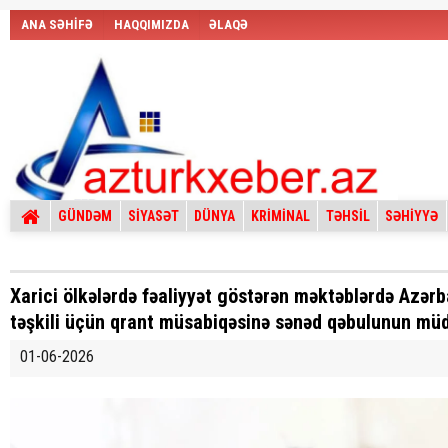
ANA SƏHİFƏ
HAQQIMIZDA
ƏLAQƏ
GÜNDƏM
SİYASƏT
DÜNYA
KRİMİNAL
TƏHSİL
SƏHİYYƏ
Xarici ölkələrdə fəaliyyət göstərən məktəblərdə Azərba
təşkili üçün qrant müsabiqəsinə sənəd qəbulunun müdd
01-06-2026