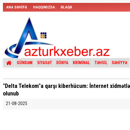
ANA SƏHİFƏ
HAQQIMIZDA
ƏLAQƏ
GÜNDƏM
SİYASƏT
DÜNYA
KRİMİNAL
TƏHSİL
SƏHİYYƏ
"Delta Telekom"a qarşı kiberhücum: İnternet xidmətl
olunub
21-08-2025