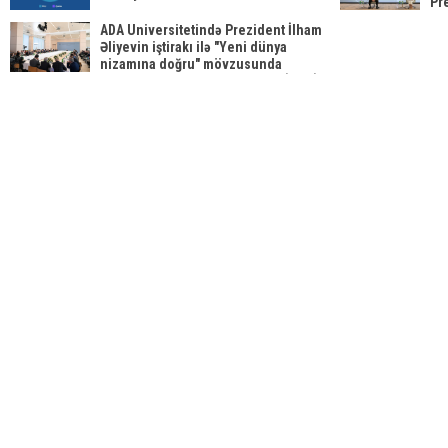
Pr
ed
ADA Universitetində Prezident İlham
Əliyevin iştirakı ilə "Yeni dünya
nizamına doğru" mövzusunda
beynəlxalq forum keçirilib YENİLƏNİB