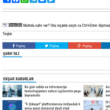
Mətndə səhv var? Onu siçanla seçin və Ctrl+Enter düyməsi
Teqlər:
Paylaş
Paylaş
Paylaş
ŞƏRH YAZ
OXŞAR XƏBƏRLƏR
Bu gün rabitə və informasiya
Az
texnologiyaları sahəsi işçilərinin peşə
yer
bayramıdır
ve
II
“E-Şikayət” platformasına indiyədək 6
işt
minə yaxın müraciət daxil olub