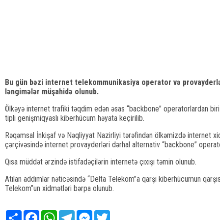
Bu gün bəzi internet telekommunikasiya operator və provayderlə
ləngimələr müşahidə olunub.
Ölkəyə internet trafiki təqdim edən əsas “backbone” operatorlardan bi
tipli genişmiqyaslı kiberhücum həyata keçirilib.
Rəqəmsal İnkişaf və Nəqliyyat Nazirliyi tərəfindən ölkəmizdə internet xid
çərçivəsində internet provayderləri dərhal alternativ “backbone” operator
Qısa müddət ərzində istifadəçilərin internetə çıxışı təmin olunub.
Atılan addımlar nəticəsində “Delta Telekom”a qarşı kiberhücumun qarşısı
Telekom”un xidmətləri bərpa olunub.
Share
Facebook
WhatsApp
Telegram
Messenger
Twitter