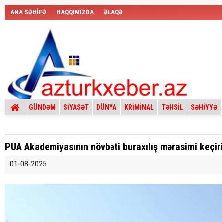
ANA SƏHİFƏ
HAQQIMIZDA
ƏLAQƏ
GÜNDƏM
SİYASƏT
DÜNYA
KRİMİNAL
TƏHSİL
SƏHİYYƏ
PUA Akademiyasının növbəti buraxılış mərasimi keçiri
01-08-2025