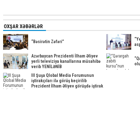
OXŞAR XƏBƏRLƏR
“Y
“Bəsirətin Zəfəri”
asp
Azərbaycan Prezidenti İlham Əliyev
“Q
yerli televiziya kanallarına müsahibə
ol
verib YENİLƏNİB
III Şuşa Qlobal Media Forumunun
iştirakçıları ilə görüş keçirilib
Prezident İlham Əliyev görüşdə iştirak
edib