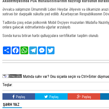
Akademiyasında PUA mütəxəssislərinin hazırlığı kursunun buraxılı
Əvvəlcə xalqımızın Ümummilli Lideri Heydər Əliyevin və ölkəmizin ərazi
xatirəsi bir dəqiqəlik sükutla yad edilib. Azərbaycan Respublikasının Döv
Tədbirdə çıxış edən polkovnik Mobil Ovçiyev məzunları Müdafiə Nazirliyin
onlara gələcək xidmətlərində uğurlar arzulayıb.
Sonda kursu bitirən hərbi qulluqçulara sertifikatlar təqdim olunub.
Share
Facebook
WhatsApp
Telegram
Messenger
Twitter
Mətndə səhv var? Onu siçanla seçin və Ctrl+Enter düyməsi
Teqlər:
Paylaş
Paylaş
Paylaş
ŞƏRH YAZ