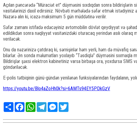
Açılan pəncərədə “Müraciət et” düyməsini sıxdıqdan sonra bildirişlərin 
vasitələrinizi daxil edirsiniz. Növbəti mərhələdə səfər etmək istədiyiniz əra
Nəzərə alın ki, icazə maksimum 5 gün müddətinə verilir.
Səfər zamanı istifadə edəcəyiniz avtomobilin dövlət qeydiyyat və şəhad
edildikdən sonra nəqliyyat vasitənizdəki oturacaq yerindən asılı olara
veriləcək.
Onu da nəzərinizə çatdıraq ki, sərnişinlər həm yerli, həm də müvafiq sən
bilərlər. Ən sonda məlumatları yoxlayıb “Təsdiqlə” düyməsini sıxmaqla mü
Bildirişlər şəxsi elektron kabinetiniz varsa birbaşa ora, yoxdursa SMS v
göndəriləcək.
E-polis tətbiqinin günü-gündən yenilənən funksiyalarından faydalanın, yol
https://youtu.be/Blo4aZoHh0k?si=6AMTs94EY5PDkGzV
Share
Facebook
WhatsApp
Telegram
Messenger
Twitter