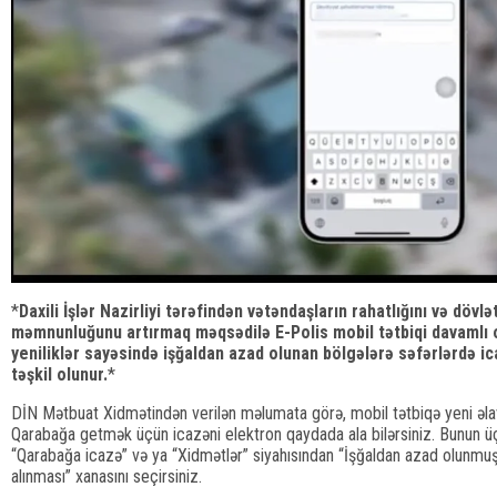
*
Daxili İşlər Nazirliyi tərəfindən vətəndaşların rahatlığını və dövl
məmnunluğunu artırmaq məqsədilə E-Polis mobil tətbiqi davamlı ola
yeniliklər sayəsində işğaldan azad olunan bölgələrə səfərlərdə ic
təşkil olunur.
*
DİN Mətbuat Xidmətindən verilən məlumata görə, mobil tətbiqə yeni əlav
Qarabağa getmək üçün icazəni elektron qaydada ala bilərsiniz. Bunun üç
“Qarabağa icazə” və ya “Xidmətlər” siyahısından “İşğaldan azad olunmuş ə
alınması” xanasını seçirsiniz.