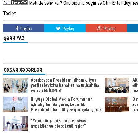
Mətndə səhv var? Onu siçanla seçin və Ctrl+Enter düyməsi
Teqlər:
Paylaş
Paylaş
Paylaş
ŞƏRH YAZ
OXŞAR XƏBƏRLƏR
Azərbaycan Prezidenti İlham Əliyev
AD
yerli televiziya kanallarına müsahibə
Əli
verib YENİLƏNİB
ni
be
III Şuşa Qlobal Media Forumunun
Om
iştirakçıları ilə görüş keçirilib
aza
Prezident İlham Əliyev görüşdə iştirak
üzr
edib
“Yeni dünya nizamı: geosiyasi
aspektlər və qlobal çağırışlar”