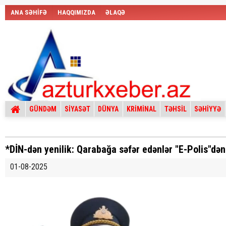
ANA SƏHİFƏ
HAQQIMIZDA
ƏLAQƏ
GÜNDƏM
SİYASƏT
DÜNYA
KRİMİNAL
TƏHSİL
SƏHİYYƏ
*DİN-dən yenilik: Qarabağa səfər edənlər "E-Polis"dən 
01-08-2025